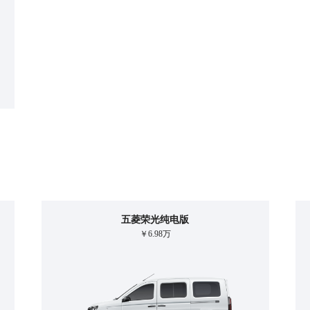
五菱荣光纯电版
￥6.98万