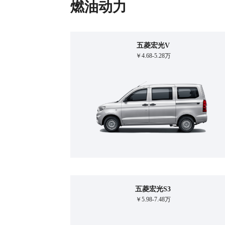
燃油动力
五菱宏光V
￥4.68-5.28万
五菱宏光S3
￥5.98-7.48万