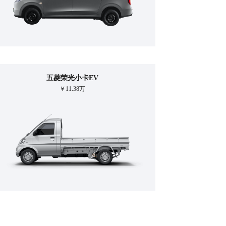
五菱荣光小卡EV
￥11.38万