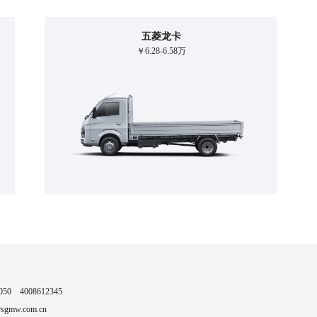
五菱龙卡
￥6.28-6.58万
0 4008612345
mw.com.cn