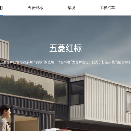
标
五菱银标
华境
宝骏汽车