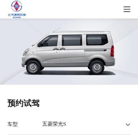
预约试驾
五菱荣光S
车型